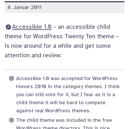
veröffentlicht
8. Januar 2011
am
Accessible 1.0
– an accessible child
theme for WordPress Twenty Ten theme –
is now around for a while and get some
attention and review:
Accessible 1.0
was accepted for
WordPress
Honors 2010
in the category
themes.
I think
you can still vote for it, but I fear as it is a
child theme it will be hard to compete
against
real
WordPress themes.
The child theme was included in the free
WordPress theme directory. This is nice,