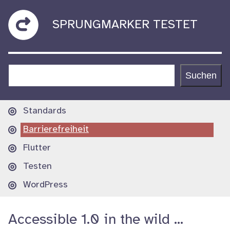
Zum
sprungmarker
SPRUNGMARKER TESTET
Inhalt
springen
testet
Suchen
Suchen
Hauptnavigation
Standards
Barrierefreiheit
Flutter
Testen
WordPress
Accessible 1.0 in the wild …