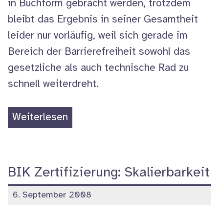
in Buchform gebracht werden, trotzdem
bleibt das Ergebnis in seiner Gesamtheit
leider nur vorläufig, weil sich gerade im
Bereich der Barrierefreiheit sowohl das
gesetzliche als auch technische Rad zu
schnell weiterdreht.
„Rezension:
Weiterlesen
Das
Web
2.0
BIK Zertifizierung: Skalierbarkeit
unter
veröffentlicht
6. September 2008
dem
am
Aspekt