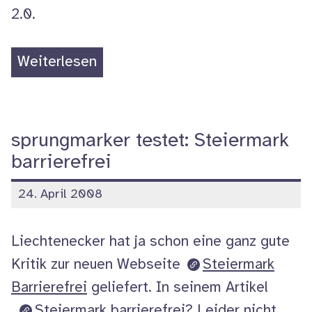
2.0.
„EfA-
Weiterlesen
Tagung:
Workshop
09:
sprungmarker testet: Steiermark
Verordnete
barrierefrei
(Barriere-)Freiheit.
veröffentlicht
24. April 2008
Nachlese“
am
Liechtenecker hat ja schon eine ganz gute
Kritik zur neuen Webseite
Steiermark
Barrierefrei
geliefert. In seinem Artikel
„
Steiermark barrierefrei? Leider nicht