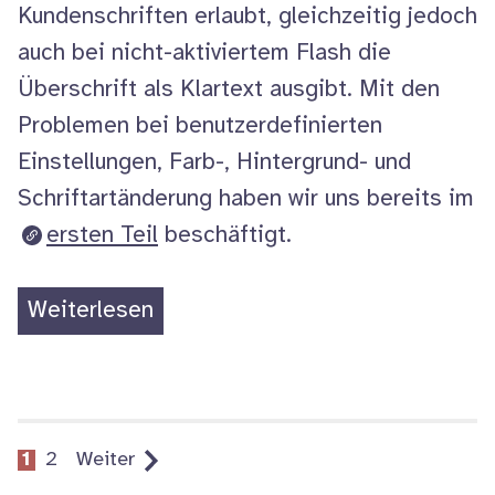
Kundenschriften erlaubt, gleichzeitig jedoch
auch bei nicht-aktiviertem
Flash
die
Überschrift als Klartext ausgibt. Mit den
Problemen bei benutzerdefinierten
Einstellungen, Farb-, Hintergrund- und
Schriftartänderung haben wir uns bereits im
ersten Teil
beschäftigt.
„BIK
Weiterlesen
Zertifizierung:
Was
macht
man
Seite
Seite
1
2
Weiter
mit