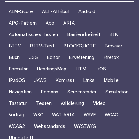
AIM-Score
ALT-Attribut
Android
APG-Pattern
App
ARIA
Automatisches Testen
Barrierefreiheit
BIK
BITV
BITV-Test
BLOCKQUOTE
Browser
Buch
CSS
Editor
Erweiterung
Firefox
Formular
HeadingsMap
HTML
iOS
iPadOS
JAWS
Kontrast
Links
Mobile
Navigation
Persona
Screenreader
Simulation
Tastatur
Testen
Validierung
Video
Vortrag
W3C
WAI-ARIA
WAVE
WCAG
WCAG2
Webstandards
WYSIWYG
Überschrift