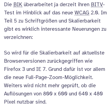
Die
BIK
überarbeitet ja derzeit ihren
BITV
-
der
Test im Hinblick auf das neue
WCAG
2.0. Im
Barrierefreiheit
Teil 5 zu Schriftgrößen und Skalierbarkeit
–
gibt es wirklich interessante Neuerungen zu
XING“
verzeichnen:
So wird für die Skalierbarkeit auf aktuellste
Browser
versionen zurückgegriffen wie
Firefox
3 und IE 7. Grund dafür ist vor allem
die neue
Full-Page-Zoom
-Möglichkeit.
Weiters wird nicht mehr geprüft, ob die
Auflösungen von 800 x 600 und 640 x 480
Pixel nutzbar sind.