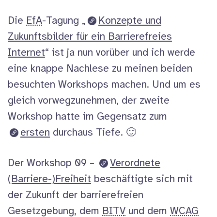
am
Die
EfA
-Tagung „
Konzepte und
Zukunftsbilder für ein Barrierefreies
Internet
“ ist ja nun vorüber und ich werde
eine knappe Nachlese zu meinen beiden
besuchten
Workshops
machen. Und um es
gleich vorwegzunehmen, der zweite
Workshop
hatte im Gegensatz zum
ersten
durchaus Tiefe. 🙂
Der
Workshop
09 –
Verordnete
(Barriere-)Freiheit
beschäftigte sich mit
der Zukunft der barrierefreien
Gesetzgebung, dem
BITV
und dem
WCAG