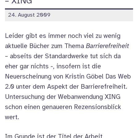
– XING
BITV-
veröffentlicht
24. August 2009
Test)“
am
Leider gibt es immer noch viel zu wenig
aktuelle Bücher zum Thema
Barrierefreiheit
– abseits der Standardwerke tut sich da
eher gar nichts -, insofern ist die
Neuerscheinung von Kristin Göbel Das
Web
2.0 unter dem Aspekt der Barrierefreiheit.
Untersuchung der Webanwendung XING
schon einen genaueren Rezensionsblick
wert.
Im Grunde ist der Titel der Arbeit