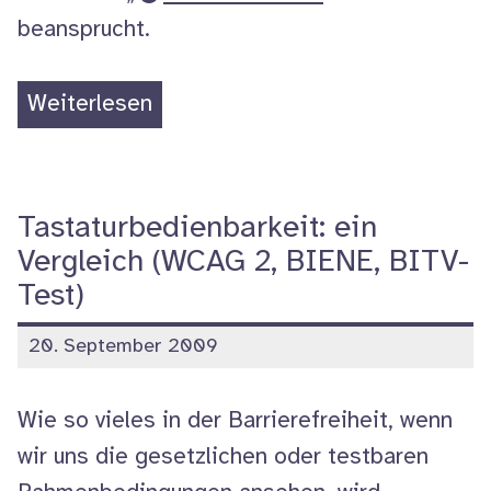
beansprucht.
„Relaunch
Weiterlesen
–
sprungmarker
testet“
Tastaturbedienbarkeit: ein
Vergleich (WCAG 2, BIENE, BITV-
Test)
veröffentlicht
20. September 2009
am
Wie so vieles in der Barrierefreiheit, wenn
wir uns die gesetzlichen oder testbaren