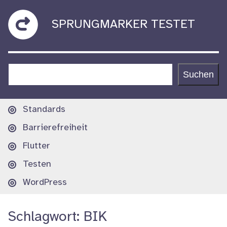
Zum
sprungmarker
SPRUNGMARKER TESTET
Inhalt
springen
testet
Suchen
Suchen
Hauptnavigation
Standards
Barrierefreiheit
Flutter
Testen
WordPress
Schlagwort:
BIK