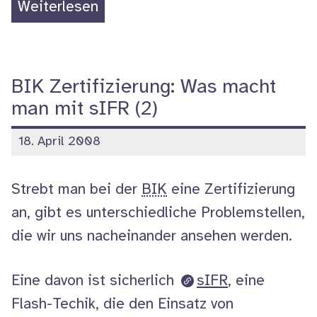
„BIK
Weiterlesen
Zertifizierung:
Was
macht
BIK Zertifizierung: Was macht
man
man mit sIFR (2)
mit
veröffentlicht
18. April 2008
sIFR
am
(3)“
Strebt man bei der
BIK
eine Zertifizierung
an, gibt es unterschiedliche Problemstellen,
die wir uns nacheinander ansehen werden.
Eine davon ist sicherlich
sIFR
, eine
Flash
-Techik, die den Einsatz von