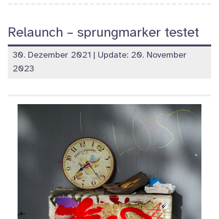
Relaunch – sprungmarker testet
veröffentlicht
30. Dezember 2021
| Update:
20. November
am
2023