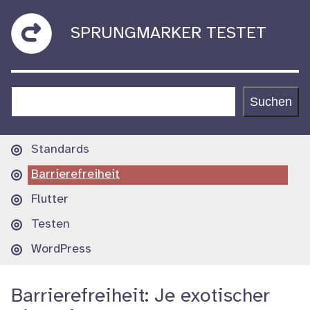
Zum
sprungmarker
SPRUNGMARKER TESTET
Inhalt
springen
testet
Suchen
Suchen
Hauptnavigation
Standards
Barrierefreiheit
Flutter
Testen
WordPress
Barrierefreiheit: Je exotischer