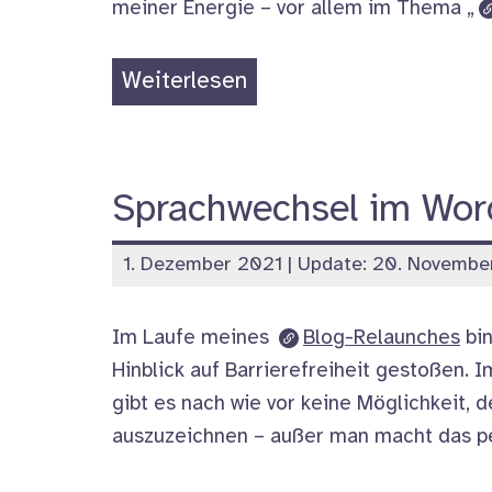
meiner Energie – vor allem im Thema „
„Relaunch
Weiterlesen
–
sprungmarker
testet“
Sprachwechsel im Wor
veröffentlicht
1. Dezember 2021
| Update:
20. Novembe
am
Im Laufe meines
Blog-Relaunches
bin
Hinblick auf Barrierefreiheit gestoßen. 
gibt es nach wie vor keine Möglichkeit,
auszuzeichnen – außer man macht das p