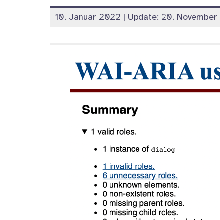
veröffentlicht
10. Januar 2022
| Update:
20. November
am