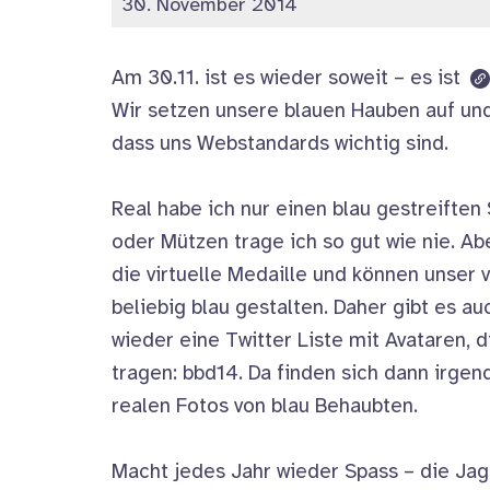
veröffentlicht
30. November 2014
am
Am 30.11. ist es wieder soweit – es ist
Wir setzen unsere blauen Hauben auf und
dass uns Webstandards wichtig sind.
Real habe ich nur einen blau gestreiften
oder Mützen trage ich so gut wie nie. Ab
die virtuelle Medaille und können unser v
beliebig blau gestalten. Daher gibt es au
wieder eine Twitter Liste mit Avataren, 
tragen: bbd14. Da finden sich dann irge
realen Fotos von blau Behaubten.
Macht jedes Jahr wieder Spass – die Jagd