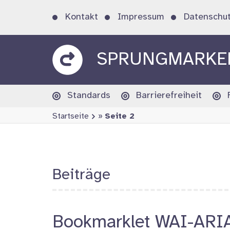
Zum
sprungmarker
Metanavigation
Kontakt
Impressum
Datenschut
Inhalt
springen
testet
SPRUNGMARKER
Hauptnavigation
Standards
Barrierefreiheit
Startseite
»
Seite 2
Beiträge
Bookmarklet WAI-ARI