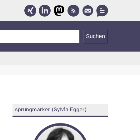
Social
Media
n
Suchen
Links
Weitere
sprungmarker (Sylvia Egger)
Informationen